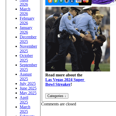
2026
March
2026
February
2026
January
2026
December
2025
November
2025
October
2025
September
2025
August
Read more about the
2025
Las Vegas 2024 Super
July 2025
Bowl Streaker
!
June 2025
May 2025
April
2025
Comments are closed
March
2025