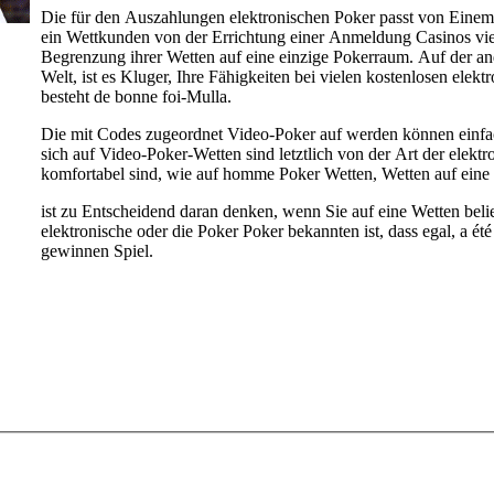
Die für den Auszahlungen elektronischen Poker passt von Eine
ein Wettkunden von der Errichtung einer Anmeldung Casinos viele
Begrenzung ihrer Wetten auf eine einzige Pokerraum. Auf der ande
Welt, ist es Kluger, Ihre Fähigkeiten bei vielen kostenlosen elektr
besteht de bonne foi-Mulla.
Die mit Codes zugeordnet Video-Poker auf werden können einfach
sich auf Video-Poker-Wetten sind letztlich von der Art der elekt
komfortabel sind, wie auf homme Poker Wetten, Wetten auf ein
ist zu Entscheidend daran denken, wenn Sie auf eine Wetten bel
elektronische oder die Poker Poker bekannten ist, dass egal, a été
gewinnen Spiel.