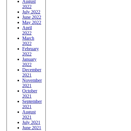
August
2022
July 2022
June 2022
May 2022
April
2022
March
2022
February
2022
January
2022
December
2021
November
2021
October
2021
September
2021
August
2021
July 2021
June 2021