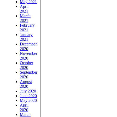
May 2021
April
2021
March
2021
February
2021
January
2021
December
2020
November
2020
October
2020
September
2020
August
2020
July 2020
June 2020
May 2020
April
2020
March