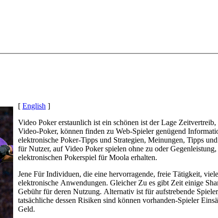
[
English
]
Video Poker erstaunlich ist ein schönen ist der Lage Zeitvertreib,
Video-Poker, können finden zu Web-Spieler genügend Informati
elektronische Poker-Tipps und Strategien, Meinungen, Tipps und m
für Nutzer, auf Video Poker spielen ohne zu oder Gegenleistung, 
elektronischen Pokerspiel für Moola erhalten.
Jene Für Individuen, die eine hervorragende, freie Tätigkeit, v
elektronische Anwendungen. Gleicher Zu es gibt Zeit einige Sh
Gebühr für deren Nutzung. Alternativ ist für aufstrebende Spiele
tatsächliche dessen Risiken sind können vorhanden-Spieler Eins
Geld.