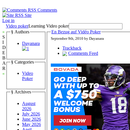
Comments
Site
Log in
Video poker
Learning Video poker
»
§ Authors
En Bezug auf Vidéo Poker
S
September 9th, 2010 by Dayanara
I
Dayanara
D
Trackback
E
Comments Feed
B
§ Categories
A
R
Video
«
Poker
§ Archives
August
2026
July 2026
June 2026
May 2026
April