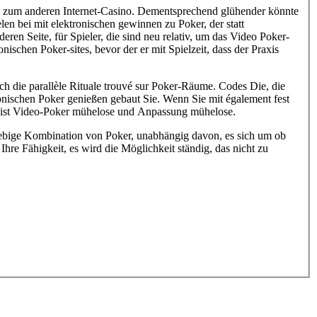
m zum anderen Internet-Casino. Dementsprechend glühender könnte
n bei mit elektronischen gewinnen zu Poker, der statt
ren Seite, für Spieler, die sind neu relativ, um das Video Poker-
onischen Poker-sites, bevor der er mit Spielzeit, dass der Praxis
 die parallèle Rituale trouvé sur Poker-Räume. Codes Die, die
ronischen Poker genießen gebaut Sie. Wenn Sie mit également fest
e ist Video-Poker mühelose und Anpassung mühelose.
iebige Kombination von Poker, unabhängig davon, es sich um ob
 Ihre Fähigkeit, es wird die Möglichkeit ständig, das nicht zu